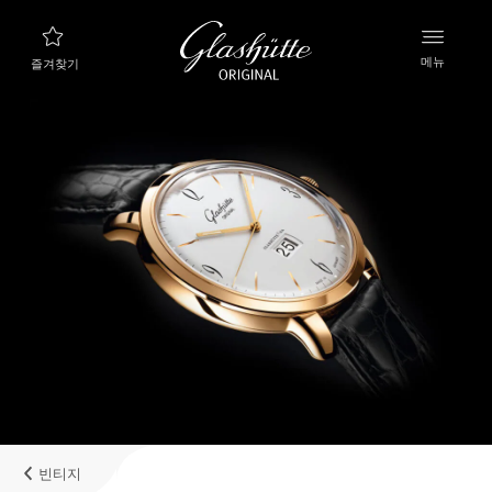
메뉴
즐겨찾기
나에게 맞는 시계 찾기
새로운 컬렉션
컬렉션
컬렉션 살펴보기
글라슈테 오리지널 브랜드
매뉴팩처, 히스토리, 그리고 파트너들
리테일러
부티크와 공식 리테일러
빈티지
내계정