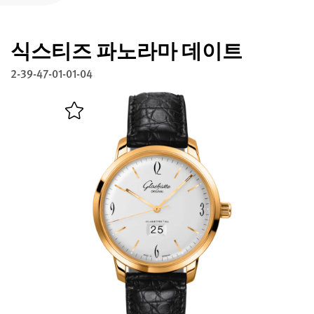
글라슈테 오리지널 등록하기
식스티즈 파노라마 데이트
서비스
워런티, 시계 개선과 복구
2-39-47-01-01-04
연락처
연락하기
한국어
English
Deutsch
Français
메뉴 닫기