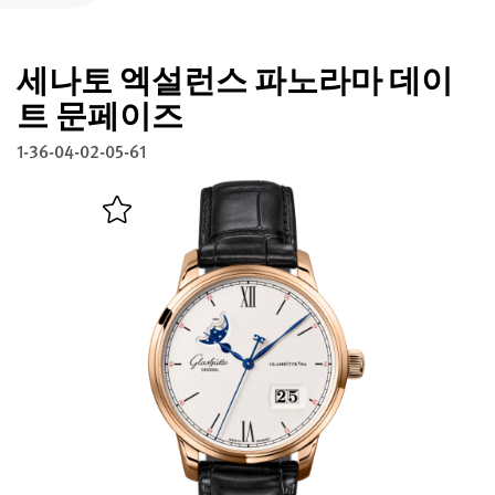
글라슈테 오리지널 등록하기
세나토 엑설런스 파노라마 데이
서비스
워런티, 시계 개선과 복구
트 문페이즈
1-36-04-02-05-61
연락처
연락하기
한국어
English
Deutsch
Français
메뉴 닫기