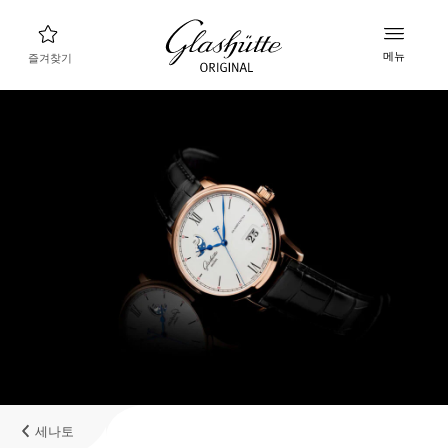
메뉴
즐겨찾기
나에게 맞는 시계 찾기
새로운 컬렉션
컬렉션
컬렉션 살펴보기
글라슈테 오리지널 브랜드
매뉴팩처, 히스토리, 그리고 파트너들
리테일러
부티크와 공식 리테일러
세나토
내계정