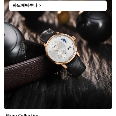
파노매틱루나
Pano Collection