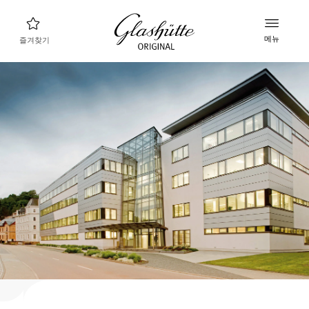
메뉴
즐겨찾기
나에게 맞는 시계 찾기
새로운 컬렉션
컬렉션
컬렉션 살펴보기
글라슈테 오리지널 브랜드
매뉴팩처, 히스토리, 그리고 파트너들
리테일러
부티크와 공식 리테일러
내계정