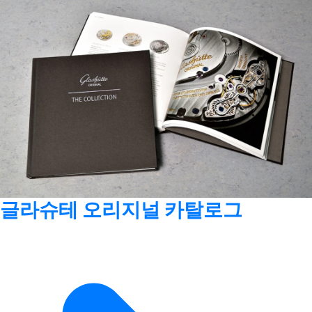
글라슈테 오리지널 카탈로그