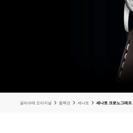
글라슈테 오리지널
컬렉션
세나토
세나토 크로노그래프 파노라