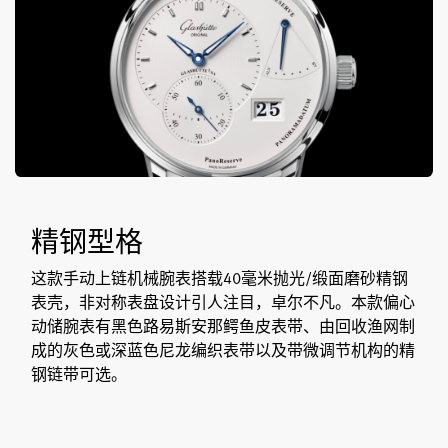
精钢型格
这款手动上链机械腕表搭载40毫米抛光/缎面磨砂精钢
表壳，非对称表盘设计引人注目，卓尔不凡。本款偏心
动储腕表有黑色路易斯安那鳄鱼皮表带、由回收渔网制
成的灰色或深蓝色尼龙编织表带以及带微调节机构的精
钢链带可选。