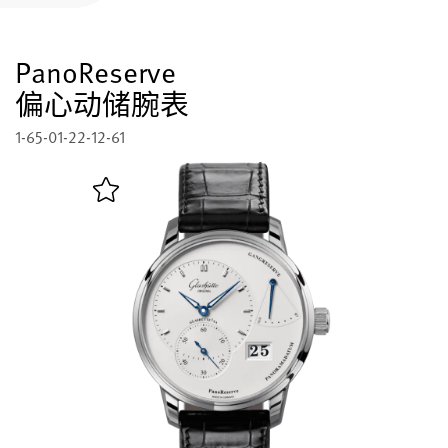
注册您的格拉苏蒂原创腕表
PanoReserve
售后服务
国际质保, 保养, 修复工作室
偏心动储腕表
1-65-01-22-12-61
联系方式
与我们取得联系
中文 (简体)
English
Deutsch
Français
关闭菜单