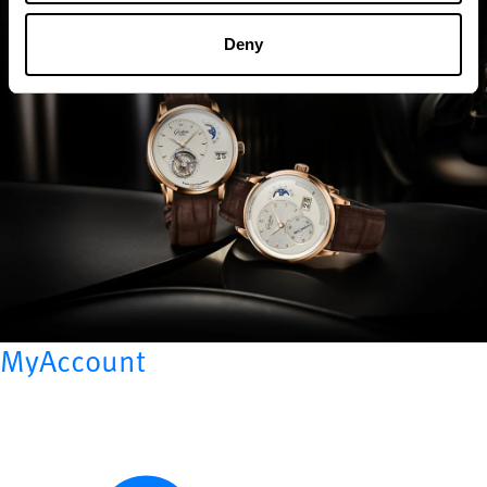
Deny
MyAccount