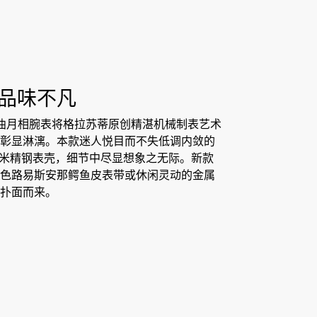
品味不凡
na 小夜曲月相腕表将格拉苏蒂原创精湛机械制表艺术
彰显淋漓。本款迷人悦目而不失低调内敛的
5毫米精钢表壳，细节中尽显想象之无际。新款
色路易斯安那鳄鱼皮表带或休闲灵动的金属
扑面而来。