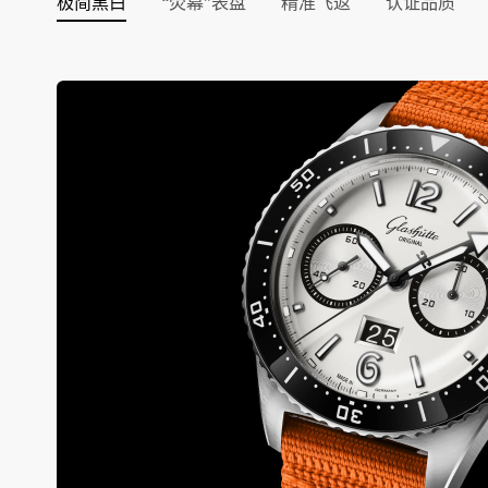
极简黑白
“荧幕”表盘
精准飞返
认证品质