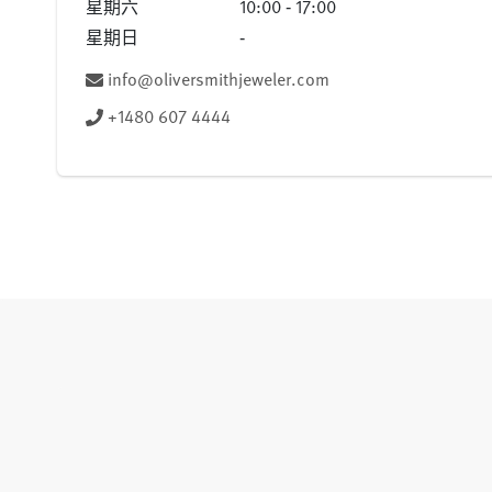
星期六
10:00 ‐ 17:00
星期日
‐
info@oliversmithjeweler.com
+1480 607 4444