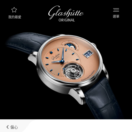
選單
我的最愛
腕錶查詢
新品資訊
產品系列
探索產品系列
格拉蘇蒂原創品牌
製錶廠，歷史與合作夥伴
經銷商
精品專賣店以及授權經銷商
偏心
MyAccount