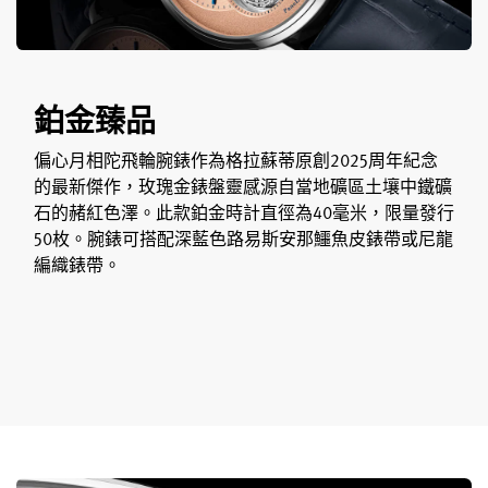
鉑金臻品
偏心月相陀飛輪腕錶作為格拉蘇蒂原創2025周年紀念
的最新傑作，玫瑰金錶盤靈感源自當地礦區土壤中鐵礦
石的赭紅色澤。此款鉑金時計直徑為40毫米，限量發行
50枚。腕錶可搭配深藍色路易斯安那鱷魚皮錶帶或尼龍
編織錶帶。