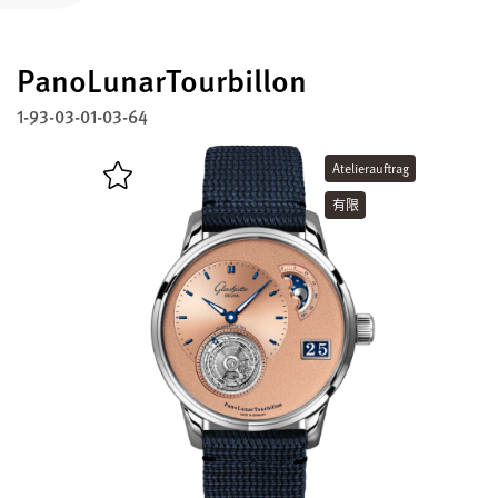
註冊您的格拉蘇蒂原創腕錶
PanoLunarTourbillon
服務
保固、維修以及修復工作室
1-93-03-01-03-64
聯絡方式
Atelierauftrag
與我們取得聯繫
有限
中文 (繁體)
English
Deutsch
Français
關閉選單