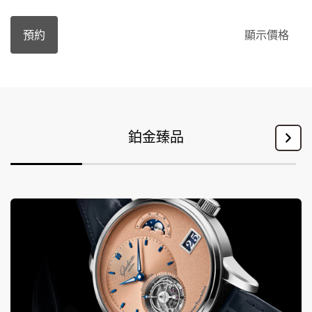
預約
顯示價格
鉑金臻品