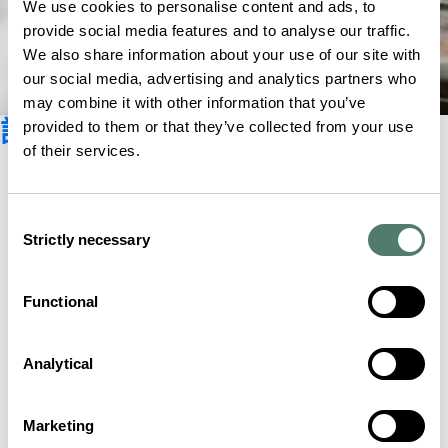
We use cookies to personalise content and ads, to
provide social media features and to analyse our traffic.
We also share information about your use of our site with
our social media, advertising and analytics partners who
may combine it with other information that you’ve
訂閱新聞資訊
provided to them or that they’ve collected from your use
of their services.
Consent
Strictly necessary
Selection
Functional
Analytical
Marketing