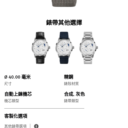
錶帶其他選擇
Ø 40.00 毫米
精鋼
尺寸
錶殼材質
自動上鍊機芯
合成, 灰色
機芯類型
錶帶類型
客製化選項
其他錶帶選項