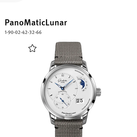
註冊您的格拉蘇蒂原創腕錶
PanoMaticLunar
服務
保固、維修以及修復工作室
1-90-02-42-32-66
聯絡方式
與我們取得聯繫
中文 (繁體)
English
Deutsch
Français
關閉選單