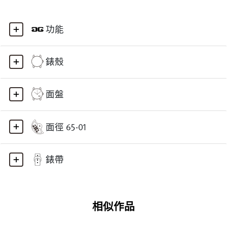
功能
錶殼
面盤
面徑 65-01
錶帶
相似作品