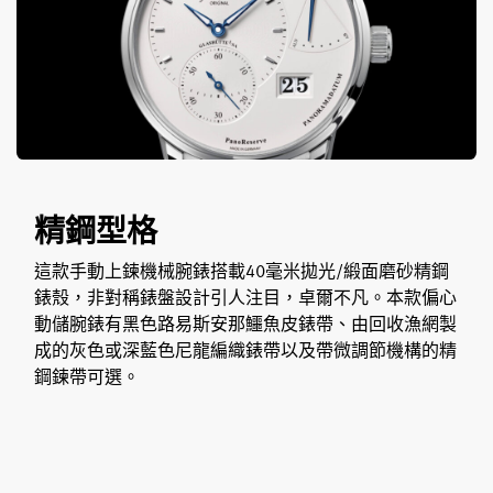
精鋼型格
這款手動上鍊機械腕錶搭載40毫米拋光/緞面磨砂精鋼
錶殼，非對稱錶盤設計引人注目，卓爾不凡。本款偏心
動儲腕錶有黑色路易斯安那鱷魚皮錶帶、由回收漁網製
成的灰色或深藍色尼龍編織錶帶以及帶微調節機構的精
鋼鍊帶可選。