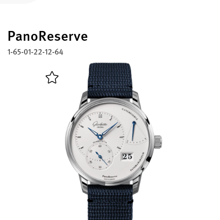
註冊您的格拉蘇蒂原創腕錶
PanoReserve
服務
保固、維修以及修復工作室
1-65-01-22-12-64
聯絡方式
與我們取得聯繫
中文 (繁體)
English
Deutsch
Français
關閉選單