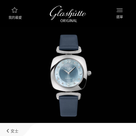
選單
我的最愛
腕錶查詢
新品資訊
產品系列
探索產品系列
格拉蘇蒂原創品牌
製錶廠，歷史與合作夥伴
經銷商
精品專賣店以及授權經銷商
女士
MyAccount