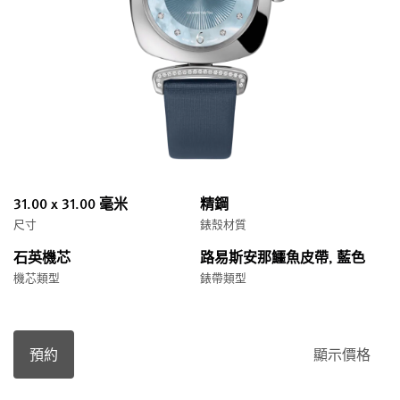
31.00 x 31.00 毫米
精鋼
尺寸
錶殼材質
石英機芯
路易斯安那鱷魚皮帶, 藍色
機芯類型
錶帶類型
預約
顯示價格