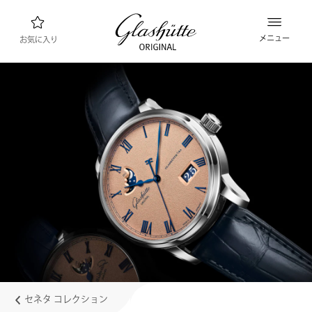
メニュー
お気に入り
ウォッチファインダー
新製品
コレクション
コレクションを見る
ブランド “グラスヒュッテ・オリジナル”につ
いて
マニュファクチュールについて詳しくはこちら
小売業者
ブティックとショップ
セネタ コレクション