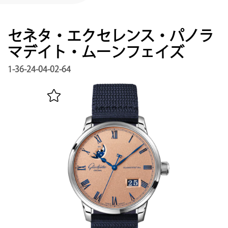
サービス
保証, リビジョン, 修復
セネタ・エクセレンス・パノラ
連絡先
マデイト・ムーンフェイズ
お問い合わせはこちら
1-36-24-04-02-64
マイアカウント
グラスヒュッテ・オリジナルを登録する
日本語
English
Deutsch
Français
メニュー閉じる