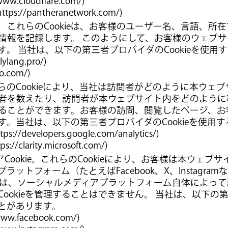
/www.cloudflare.com/)
https://pantheranetwork.com/)
。 これらのCookieは、お客様のユーザー名、言語、所
情報を記録します。 このようにして、お客様のウェブ
。 当社は、以下の第三者プロバイダのCookieを使用
olylang.pro/)
eo.com/)
。 これらのCookieにより、当社は訪問者がどのように本ウ
者を数えたり、訪問者が本ウェブサイト内をどのように
ることができます。お客様の訪問、閲覧したページ、お
す。当社は、以下の第三者プロバイダのCookieを使用
ttps://developers.google.com/analytics/)
ttps://clarity.microsoft.com/)
アCookie。これらのCookieにより、お客様は本ウェブ
ットフォーム（たとえばFacebook、X、Instagra
kieは、ソーシャルメディアプラットフォーム自体によっ
ookieを管理することはできません。 当社は、以下の
ことがあります。
/www.facebook.com/)