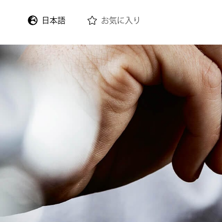
日本語
お気に入り
English
Deutsch
Français
Italiano
Español
한국어
中文 (繁體)
中文 (简体)