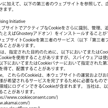
ションに加えて、以下の第三者のウェブサイトを参照して、広告
きます。
ing Initiative
ウェブサイトでアクティブなCookieをさらに識別、管理
ー（たとえばGhosteryアドオン）をインストールすること
のウェブサイトCookieを第三者のサービス（以下「第三
ることがあります。
では、指定された目的のために、以下においてまたはCoo
Cookieを使用することがありますが、スパイウェアは
eは以下においてまたはCookieバナーにおいて指定された
を得て、配置することがあります。
okie。 これらのCookieは、本ウェブサイトの運営およ
お客様が希望されるサービスを完了するために必要なもので
域にログインできるCookieが含まれます。 当社は、
用することがあります。
tps://www.cookieconsent.com/)
ww.akamai.com/)