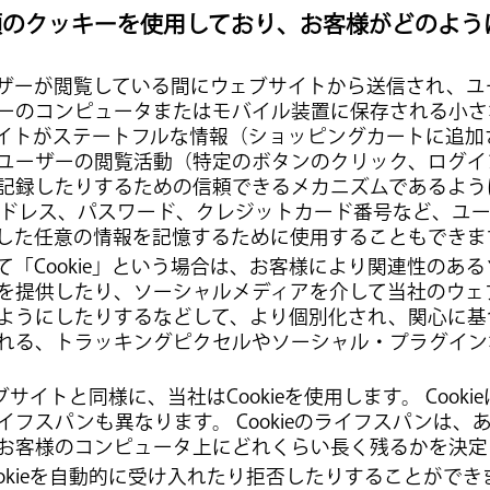
種類のクッキーを使用しており、お客様がどのよ
e は、ユーザーが閲覧している間にウェブサイトから送信され
ーのコンピュータまたはモバイル装置に保存される小さ
ェブサイトがステートフルな情報（ショッピングカートに追
ユーザーの閲覧活動（特定のボタンのクリック、ログイ
記録したりするための信頼できるメカニズムであるよう
アドレス、パスワード、クレジットカード番号など、ユ
した任意の情報を記憶するために使用することもできま
おいて「Cookie」という場合は、お客様により関連性のあ
を提供したり、ソーシャルメディアを介して当社のウェ
ようにしたりするなどして、より個別化され、関心に基
れる、トラッキングピクセルやソーシャル・プラグイン
ェブサイトと同様に、当社はCookieを使用します。 Cook
フスパンも異なります。 Cookieのライフスパンは、ある
お客様のコンピュータ上にどれくらい長く残るかを決定
、Cookieを自動的に受け入れたり拒否したりすることがで