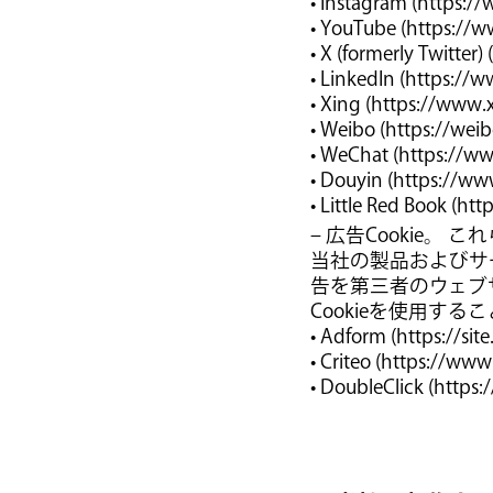
• Instagram (https:/
• YouTube (https://
• X (formerly Twitter)
• LinkedIn (https://
• Xing (https://www.
• Weibo (https://wei
• WeChat (https://w
• Douyin (https://w
• Little Red Book (h
– 広告Cookie
当社の製品およびサ
告を第三者のウェブ
Cookieを使用する
• Adform (https://sit
• Criteo (https://www
• DoubleClick (https