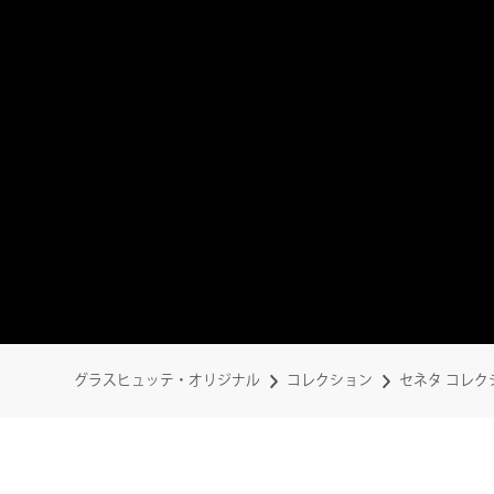
グラスヒュッテ・オリジナル
コレクション
セネタ コレク