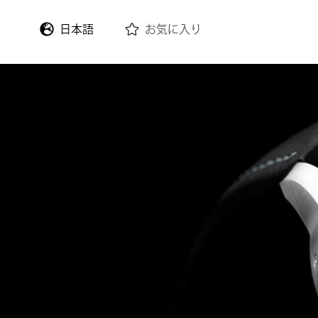
日本語
お気に入り
English
Deutsch
Français
Italiano
Español
한국어
中文 (繁體)
中文 (简体)