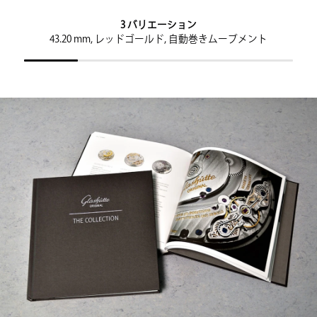
3 バリエーション
43.20 mm, レッドゴールド, 自動巻きムーブメント
4