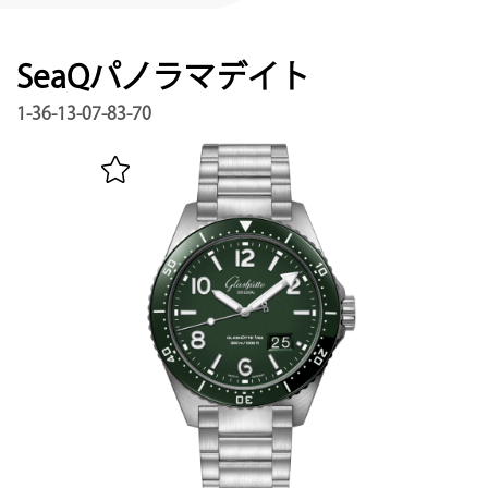
サービス
保証, リビジョン, 修復
SeaQパノラマデイト
連絡先
お問い合わせはこちら
1-36-13-07-83-70
マイアカウント
グラスヒュッテ・オリジナルを登録する
日本語
English
Deutsch
Français
メニュー閉じる