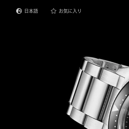
日本語
お気に入り
English
Deutsch
Français
Italiano
Español
한국어
中文 (繁體)
中文 (简体)