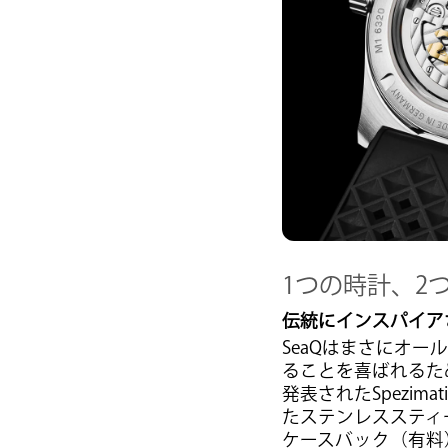
1つの時計、2
伝統にインスパイアさ
SeaQはまさにオ
ることを喜ばれるため
発表されたSpezima
たステンレススティ
ケースバック（有料