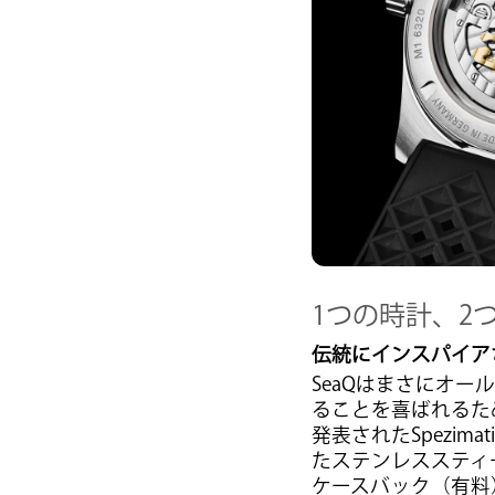
1つの時計、2
伝統にインスパイアさ
SeaQはまさにオ
ることを喜ばれるため
発表されたSpezima
たステンレススティ
ケースバック（有料