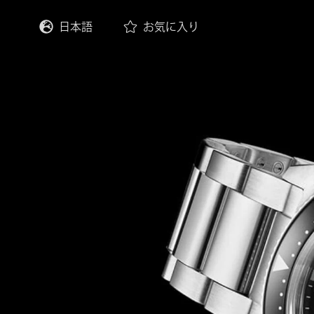
日本語
お気に入り
English
Deutsch
Français
Italiano
Español
한국어
中文 (繁體)
中文 (简体)