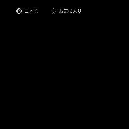
日本語
お気に入り
English
Deutsch
Français
Italiano
Español
한국어
中文 (繁體)
中文 (简体)