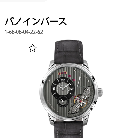
サービス
保証, リビジョン, 修復
パノインバース
連絡先
お問い合わせはこちら
1-66-06-04-22-62
マイアカウント
グラスヒュッテ・オリジナルを登録する
日本語
English
Deutsch
Français
メニュー閉じる