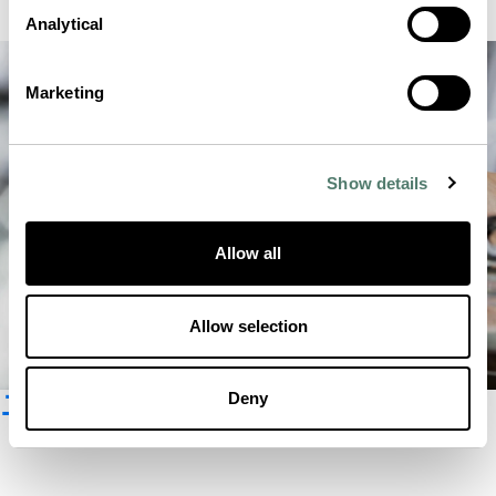
Analytical
Marketing
Show details
Allow all
Allow selection
ニュースレター登録
Deny