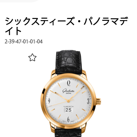
サービス
保証, リビジョン, 修復
シックスティーズ・パノラマデ
連絡先
イト
お問い合わせはこちら
2-39-47-01-01-04
マイアカウント
グラスヒュッテ・オリジナルを登録する
日本語
English
Deutsch
Français
メニュー閉じる