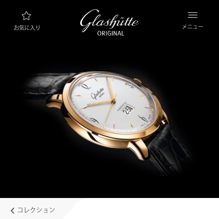
メニュー
お気に入り
ウォッチファインダー
新製品
コレクション
コレクションを見る
ブランド “グラスヒュッテ・オリジナル”につ
いて
マニュファクチュールについて詳しくはこちら
小売業者
ブティックとショップ
コレクション