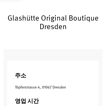
글라슈테 오리지널 등록하기
Glashütte Original Boutique
서비스
워런티, 시계 개선과 복구
Dresden
연락처
연락하기
한국어
English
Deutsch
Français
주소
메뉴 닫기
Töpferstrasse 4, 01067 Dresden
영업 시간