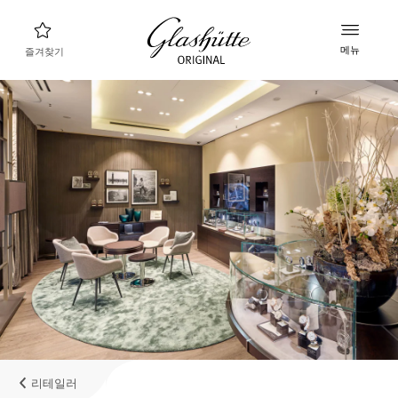
메뉴
즐겨찾기
나에게 맞는 시계 찾기
새로운 컬렉션
컬렉션
컬렉션 살펴보기
글라슈테 오리지널 브랜드
매뉴팩처, 히스토리, 그리고 파트너들
리테일러
부티크와 공식 리테일러
리테일러
내계정