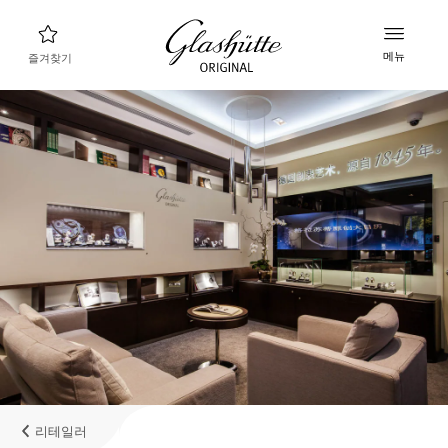
메뉴
즐겨찾기
나에게 맞는 시계 찾기
새로운 컬렉션
컬렉션
컬렉션 살펴보기
글라슈테 오리지널 브랜드
매뉴팩처, 히스토리, 그리고 파트너들
리테일러
부티크와 공식 리테일러
리테일러
내계정