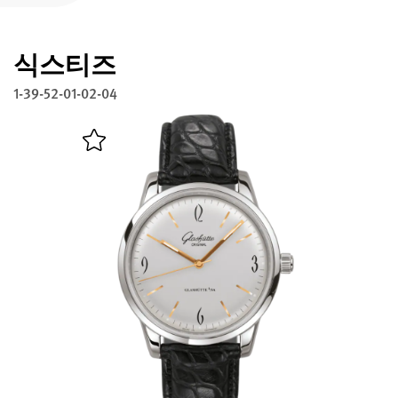
글라슈테 오리지널 등록하기
식스티즈
서비스
워런티, 시계 개선과 복구
1-39-52-01-02-04
연락처
연락하기
한국어
English
Deutsch
Français
메뉴 닫기