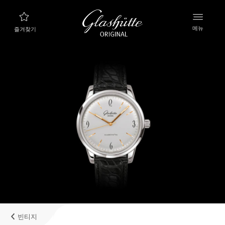
메뉴
즐겨찾기
나에게 맞는 시계 찾기
새로운 컬렉션
컬렉션
컬렉션 살펴보기
글라슈테 오리지널 브랜드
매뉴팩처, 히스토리, 그리고 파트너들
리테일러
부티크와 공식 리테일러
빈티지
내계정