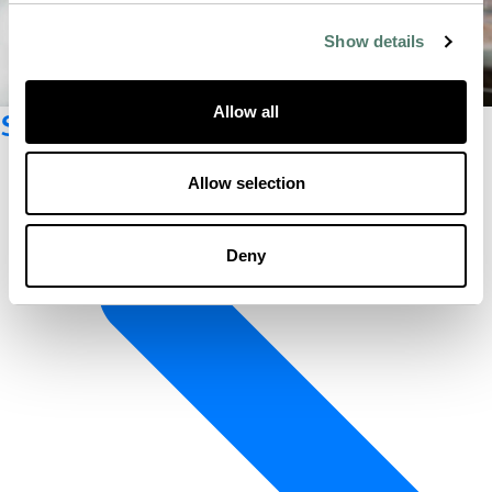
Show details
Suscríbete al boletín
Allow all
Allow selection
Deny