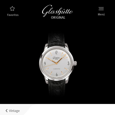
Menú
Favoritos
Buscador de relojes
Nuevos relojes
Colección
Descubra la colección
La marca Glashütte Original
Más información sobre la Manufactura
Concesionarios
Boutiques y concesionarios
Vintage
MyAccount