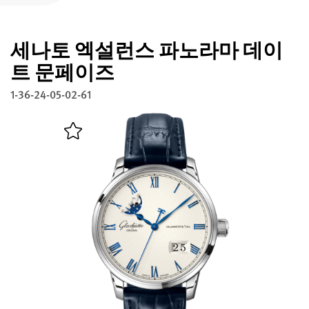
글라슈테 오리지널 등록하기
세나토 엑설런스 파노라마 데이
서비스
워런티, 시계 개선과 복구
트 문페이즈
1-36-24-05-02-61
연락처
연락하기
한국어
English
Deutsch
Français
메뉴 닫기