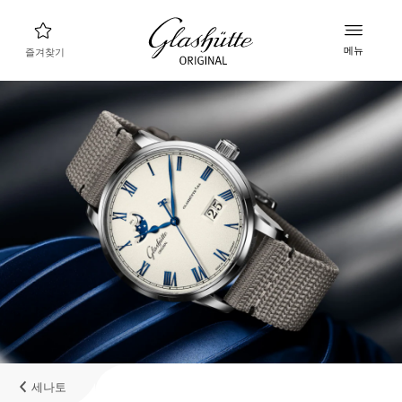
메뉴
즐겨찾기
나에게 맞는 시계 찾기
새로운 컬렉션
컬렉션
컬렉션 살펴보기
글라슈테 오리지널 브랜드
매뉴팩처, 히스토리, 그리고 파트너들
리테일러
부티크와 공식 리테일러
세나토
내계정