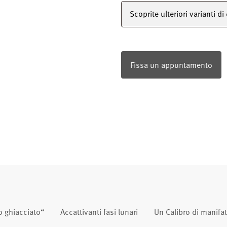
Scoprite ulteriori varianti di
Fissa un appuntamento
o ghiacciato“
Accattivanti fasi lunari
Un Calibro di manifat