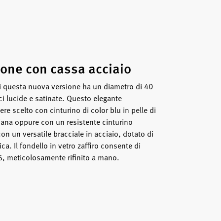
one con cassa acciaio
di questa nuova versione ha un diametro di 40
ci lucide e satinate. Questo elegante
e scelto con cinturino di color blu in pelle di
siana oppure con un resistente cinturino
con un versatile bracciale in acciaio, dotato di
ca. Il fondello in vetro zaffiro consente di
36, meticolosamente rifinito a mano.