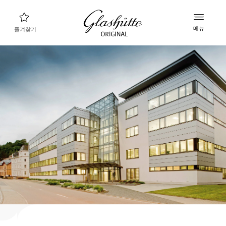
메뉴
즐겨찾기
나에게 맞는 시계 찾기
새로운 컬렉션
컬렉션
컬렉션 살펴보기
글라슈테 오리지널 브랜드
매뉴팩처, 히스토리, 그리고 파트너들
리테일러
부티크와 공식 리테일러
내계정