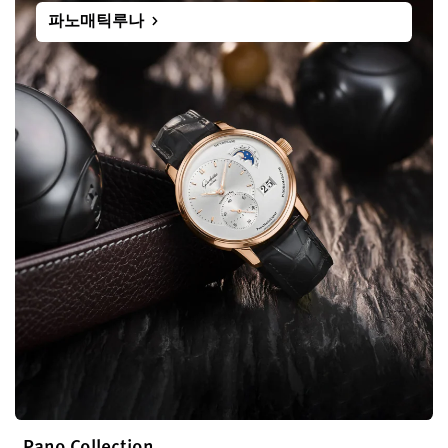
파노매틱루나
Pano Collection