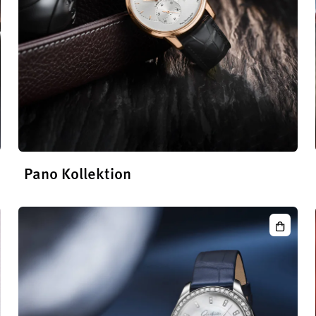
Pano Kollektion
Die
Pano Kollektion
entdecken
nties
Serena
onograph
Luna
oramadatum