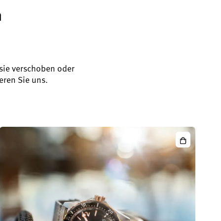
n
 sie verschoben oder
eren Sie uns.
icLunar
SeaQ
Panoramad