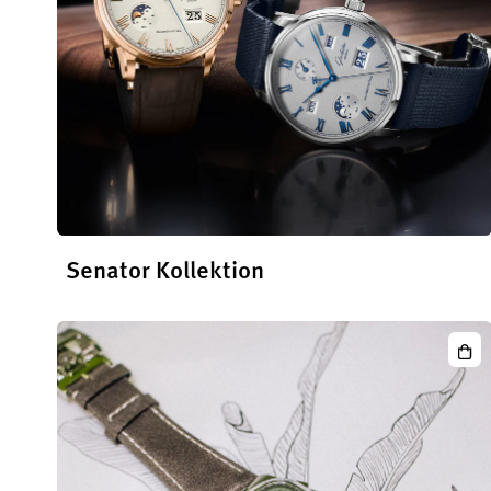
Senator Kollektion
Die
Senator Kollektion
entdecken
Seve
Chr
Pan