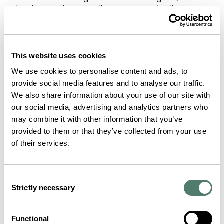
oder eine Bestimmung dieser Nutzungsbedingungen
auszuüben oder einzuklagen, stellt keinen Verzicht auf
ein solches Recht oder eine Bestimmung dar. Die in
den Nutzungsbedingungen verwendeten
Abschnittsüberschriften dienen ausschließlich der
This website uses cookies
leichteren Lesbarkeit und haben keine rechtliche oder
We use cookies to personalise content and ads, to
vertragliche Wirkung. Sollte eine oder mehrere
provide social media features and to analyse our traffic.
Bestimmungen dieser Nutzungsbedingungen ungültig
We also share information about your use of our site with
oder nicht durchsetzbar sein, so bleiben die
our social media, advertising and analytics partners who
Gültigkeit, Rechtmäßigkeit und Durchsetzbarkeit der
may combine it with other information that you’ve
restlichen Bestimmungen davon unberührt.
provided to them or that they’ve collected from your use
10.2 Die Nutzungsbedingungen unterliegen den
of their services.
geltenden Schweizer Gesetzen und werden in
Übereinstimmung mit diesen ausgelegt, ungeachtet
etwaiger Kollisionsrechte und des Übereinkommens
Consent
der Vereinten Nationen über Verträge für den
Strictly necessary
Selection
internationalen Warenkauf (CISG). Soweit gesetzlich
zulässig, gilt für alle Streitigkeiten im Zusammenhang
mit diesen Nutzungsbedingungen und Ihrer Nutzung
Functional