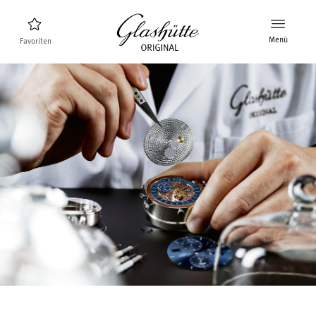
Menü
Favoriten
Uhrenfinder
Neuheiten
Stellenangebote
Kollektion
Entdecken Sie die Kollektion
Die Marke Glashütte Original
Manufaktur, Geschichte und Partner
Karriere
Glashütte Original als Arbeitgeber
Verkaufspunkte