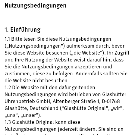
Boutiquen und Konzessionäre
Nutzungsbedingungen
MyAccount
Registrieren Sie Ihre Glashütte Original
1. Einführung
1.1 Bitte lesen Sie diese Nutzungsbedingungen
Service
(„Nutzungsbedingungen”) aufmerksam durch, bevor
Garantie, Wartung und Restaurierung
Sie diese Website besuchen („die Website“). Ihr Zugriff
und Ihre Nutzung der Website weist darauf hin, dass
Kontakt
Sie die Nutzungsbedingungen akzeptieren und
Nehmen Sie Kontakt mit uns auf
zustimmen, diese zu befolgen. Andernfalls sollten Sie
die Website nicht besuchen.
1.2 Die Website mit den dafür geltenden
Nutzungsbedingungen wird betrieben von Glashütter
Uhrenbetrieb GmbH, Altenberger Straße 1, D-01768
Deutsch
English
Français
Italiano
Glashütte, Deutschland (“Glashütte Original”, „wir“,
„uns“, „unser“).
1.3 Glashütte Original kann diese
Menü schließen
Nutzungsbedingungen jederzeit ändern. Sie sind an