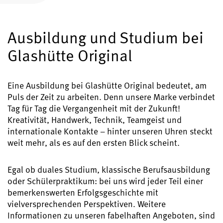
Boutiquen und Konzessionäre
Ausbildung und Studium bei
MyAccount
Registrieren Sie Ihre Glashütte Original
Glashütte Original
Service
Garantie, Wartung und Restaurierung
Eine Ausbildung bei Glashütte Original bedeutet, am
Puls der Zeit zu arbeiten. Denn unsere Marke verbindet
Kontakt
Tag für Tag die Vergangenheit mit der Zukunft!
Nehmen Sie Kontakt mit uns auf
Kreativität, Handwerk, Technik, Teamgeist und
internationale Kontakte – hinter unseren Uhren steckt
weit mehr, als es auf den ersten Blick scheint.
Egal ob duales Studium, klassische Berufsausbildung
Deutsch
English
Français
Italiano
oder Schülerpraktikum: bei uns wird jeder Teil einer
bemerkenswerten Erfolgsgeschichte mit
vielversprechenden Perspektiven. Weitere
Menü schließen
Informationen zu unseren fabelhaften Angeboten, sind