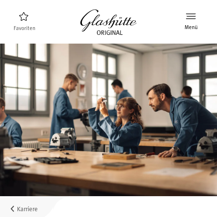
Menü
Favoriten
Uhrenfinder
Neuheiten
Stellenangebote
Kollektion
Entdecken Sie die Kollektion
Die Marke Glashütte Original
Manufaktur, Geschichte und Partner
Karriere
Glashütte Original als Arbeitgeber
Karriere
Verkaufspunkte