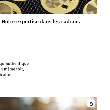
Notre expertise dans les cadrans
En savoir plus
t qu’authentique
un même toit,
ication.
icLunar
SeaQ
Date