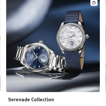
nties
Serena
onographe
Luna
orama
Serenade Collection