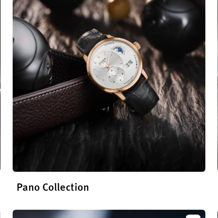
ntième
étuel
Pano Collection
En savoir plus sur la collection Pano