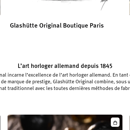
Glashütte Original Boutique Paris
Découvrez l’art de la haute horlogerie
L’art horloger allemand depuis 1845
nal incarne l’excellence de l’art horloger allemand. En tan
de marque de prestige, Glashütte Original combine, sous 
anat traditionnel avec les toutes dernières méthodes de fabr
ator
PanoMat
llence