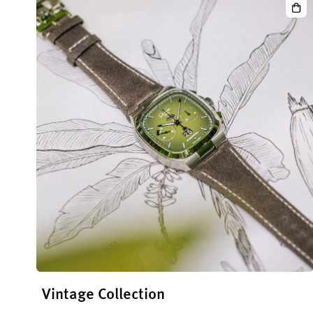
Seve
Chr
Date
Pan
Vintage Collection