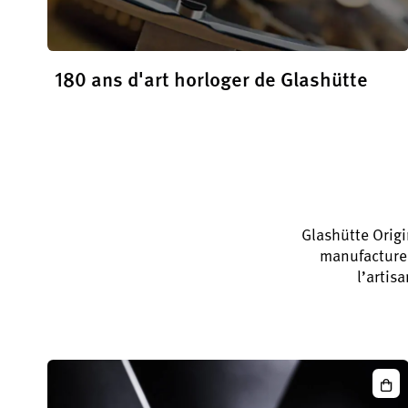
180 ans d'art horloger de Glashütte
En savoir plus
Glashütte Origi
manufacture 
l’artis
Sen
Exce