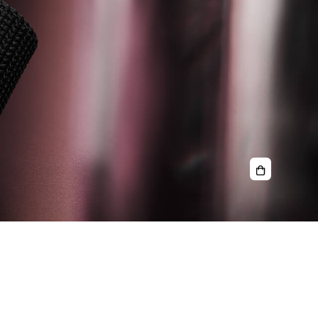
Sixties
Chronograp
Édition
Annuelle