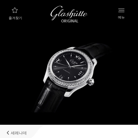
메뉴
즐겨찾기
나에게 맞는 시계 찾기
새로운 컬렉션
컬렉션
컬렉션 살펴보기
글라슈테 오리지널 브랜드
매뉴팩처, 히스토리, 그리고 파트너들
리테일러
부티크와 공식 리테일러
세레나데
내계정