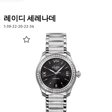
글라슈테 오리지널 등록하기
레이디 세레나데
서비스
워런티, 시계 개선과 복구
1-39-22-20-22-34
연락처
연락하기
한국어
English
Deutsch
Français
메뉴 닫기