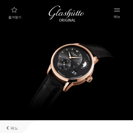
메뉴
즐겨찾기
나에게 맞는 시계 찾기
새로운 컬렉션
컬렉션
컬렉션 살펴보기
글라슈테 오리지널 브랜드
매뉴팩처, 히스토리, 그리고 파트너들
리테일러
부티크와 공식 리테일러
파노
내계정