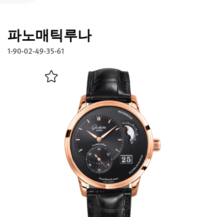
글라슈테 오리지널 등록하기
파노매틱루나
서비스
워런티, 시계 개선과 복구
1-90-02-49-35-61
연락처
연락하기
한국어
English
Deutsch
Français
메뉴 닫기