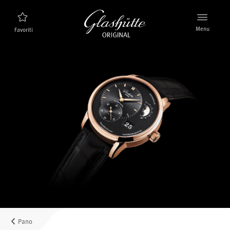
Menu
Favoriti
Ricerca orologi
Nuovi prodotti
Collezione
Scoprire la collezione
Il marchio Glashütte Original
Per saperne di più sulla Manifattura
Concessionari
Boutique e Concessionari
Pano
MyAccount