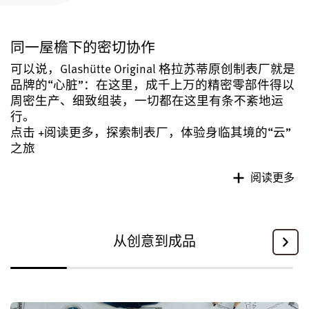
注册您的格拉苏蒂原创腕表
同一屋檐下的密切协作
售后服务
国际质保, 保养, 修复工作室
可以说，Glashütte Original 格拉苏蒂原创制表厂就是
品牌的“心脏”：在这里，成千上万的精密零部件得以
周密生产、细致组装，一切都在这里有条不紊地运
联系方式
与我们取得联系
行。
点击 +阅读更多，探索制表厂，体验身临其境的“云”
之旅
阅读更多
中文 (简体)
English
Deutsch
Français
从创意到成品
关闭菜单