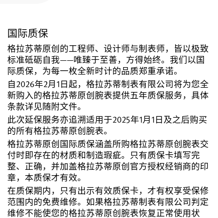
注册您的格拉苏蒂原创腕表
国际质保
售后服务
国际质保, 保养, 修复工作室
格拉苏蒂原创的工程师、设计师与制表师，皆以极致
标准砥砺自我——唯臻于至善，方得始终。我们以国
际质保，为每一枚全新时计的品质郑重承诺。
联系方式
与我们取得联系
自2026年2月1日起，格拉苏蒂制表有限公司将为您全
新购入的格拉苏蒂原创腕表提供五年质保服务，具体
条款详见随附文件。
此次延保服务亦追溯适用于2025年1月1日及之后购买
的所有格拉苏蒂原创腕表。
中文 (简体)
English
Deutsch
Français
格拉苏蒂原创国际质保涵盖所购格拉苏蒂原创腕表交
付时即存在的材质和制造瑕疵。只有质保卡填写完
整、正确，并加盖格拉苏蒂原创官方授权经销商的印
关闭菜单
章，本质保才有效。
在质保期内，只有出示有效质保卡，才有权享受保修
范围内的免费维修。如果格拉苏蒂制表有限公司判定
维修不能使您的格拉苏蒂原创腕表恢复正常使用状