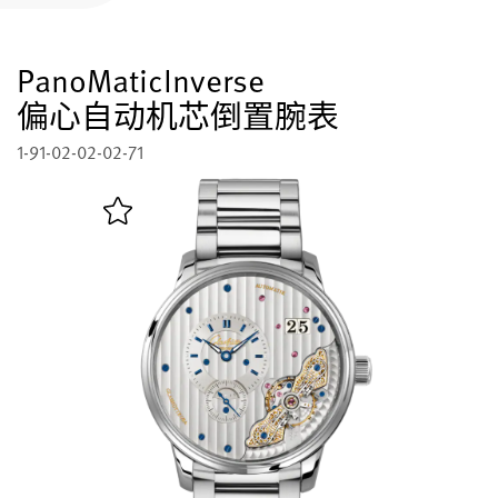
注册您的格拉苏蒂原创腕表
PanoMaticInverse
售后服务
国际质保, 保养, 修复工作室
偏心自动机芯倒置腕表
1-91-02-02-02-71
联系方式
与我们取得联系
中文 (简体)
English
Deutsch
Français
关闭菜单