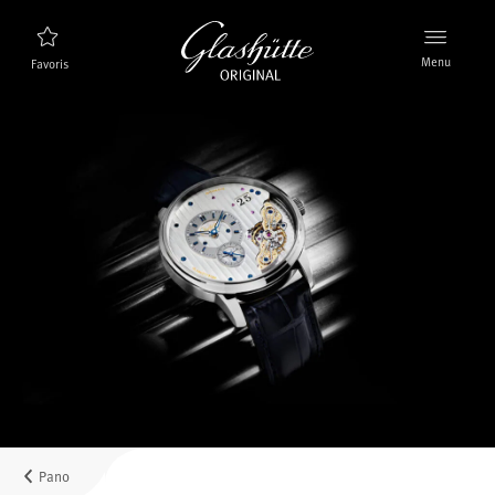
Menu
Favoris
Trouveur de montres
Nouveaux produits
Collection
Découvrez la collection
La marque Glashütte Original
En savoir plus sur la manufacture
Distributeurs agrées
Boutiques et Distributeurs
Pano
MyAccount