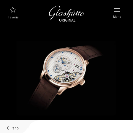
Menu
Favoris
Trouveur de montres
Nouveaux produits
Collection
Découvrez la collection
La marque Glashütte Original
En savoir plus sur la manufacture
Distributeurs agrées
Boutiques et Distributeurs
Pano
MyAccount