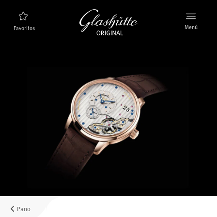
Menú
Favoritos
Buscador de relojes
Nuevos relojes
Colección
Descubra la colección
La marca Glashütte Original
Más información sobre la Manufactura
Concesionarios
Boutiques y concesionarios
Pano
MyAccount