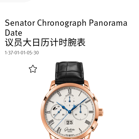
注册您的格拉苏蒂原创腕表
Senator Chronograph Panorama
售后服务
国际质保, 保养, 修复工作室
Date
议员大日历计时腕表
联系方式
与我们取得联系
1-37-01-01-05-30
中文 (简体)
English
Deutsch
Français
关闭菜单