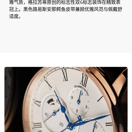
雅气质，格拉苏蒂原创的标志性双G标志装饰在精致表
冠上。黑色路易斯安那鳄鱼皮带兼顾优雅风范与佩戴舒
适度。