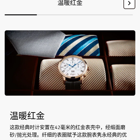
温暖红金
温暖红金
这款经典时计安置在42毫米的红金表壳中，经缎面磨
砂/抛光处理。纤细的表圈赋予这款腕表隽永经典的优