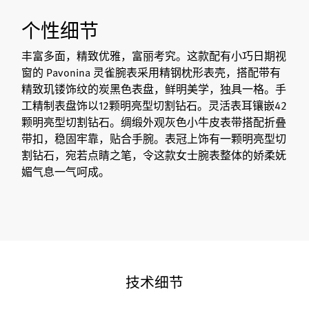
个性细节
丰富多面，精致优雅，富丽考究。这款配有小巧日期视
窗的 Pavonina 灵雀腕表采用精钢枕形表壳，搭配带有
精致玑镂饰纹的炭黑色表盘，鲜明美学，独具一格。手
工精制表盘饰以12颗明亮型切割钻石。灵活表耳镶嵌42
颗明亮型切割钻石。绸缎外观灰色小牛皮表带搭配折叠
带扣，稳固牢靠，贴合手腕。表冠上饰有一颗明亮型切
割钻石，宛若点睛之笔，令这款女士腕表整体的娇柔妩
媚气息一气呵成。
技术细节