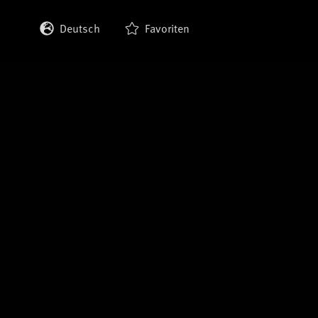
Deutsch
Favoriten
English
Français
Italiano
Español
日本語
한국어
中文 (繁體)
中文 (简体)