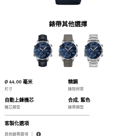
錶帶其他選擇
Ø 44.00 毫米
精鋼
尺寸
錶殼材質
自動上鍊機芯
合成, 藍色
機芯類型
錶帶類型
客製化選項
其他錶帶選項