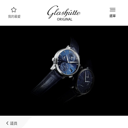
選單
我的最愛
腕錶查詢
新品資訊
產品系列
探索產品系列
格拉蘇蒂原創品牌
製錶廠，歷史與合作夥伴
經銷商
精品專賣店以及授權經銷商
議員
MyAccount