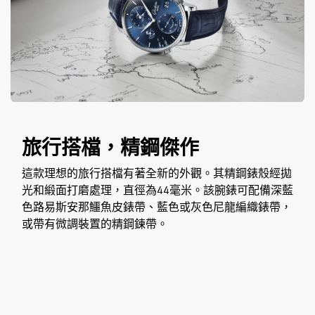
旅行搭檔，精鋼傑作
這款理想的旅行搭檔有著全新的外觀。其精鋼錶殼經拋
光和緞面打磨處理，直徑為44毫米。該腕錶可配備深藍
色路易斯安那鱷魚皮錶帶、藍色或灰色尼龍編織錶帶，
或帶有微調裝置的精鋼鍊帶。