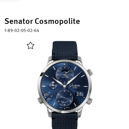
註冊您的格拉蘇蒂原創腕錶
Senator Cosmopolite
服務
保固、維修以及修復工作室
1-89-02-05-02-64
聯絡方式
與我們取得聯繫
中文 (繁體)
English
Deutsch
Français
關閉選單