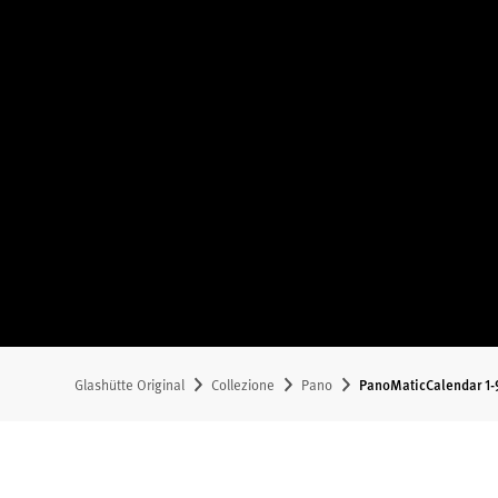
Glashütte Original
Collezione
Pano
PanoMaticCalendar 1-