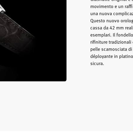
movimento e un raff
una nuova complicazi
Questo nuovo orologi
cassa da 42 mm realiz
esemplari. Il fondell
rifiniture tradizional
pelle scamosciata di 
déployante in platin
sicura.