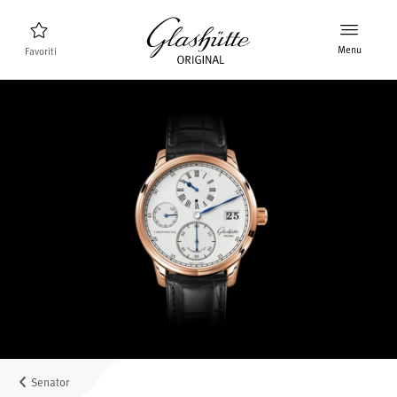
Menu
Favoriti
Ricerca orologi
Nuovi prodotti
Collezione
Scoprire la collezione
Il marchio Glashütte Original
Per saperne di più sulla Manifattura
Concessionari
Boutique e Concessionari
Senator
MyAccount