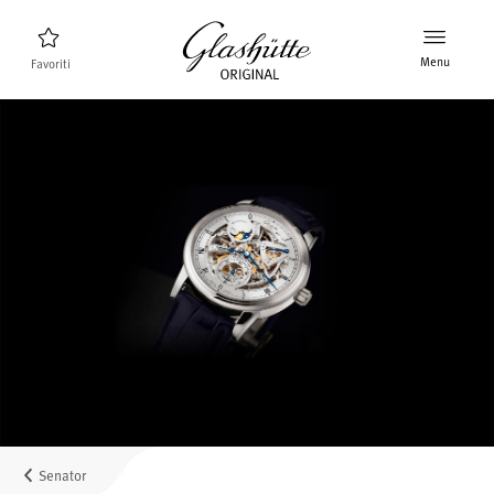
Menu
Favoriti
Ricerca orologi
Nuovi prodotti
Collezione
Scoprire la collezione
Il marchio Glashütte Original
Per saperne di più sulla Manifattura
Concessionari
Boutique e Concessionari
Senator
MyAccount