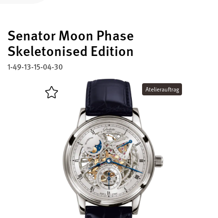
Registra il tuo Glashütte Original
Senator Moon Phase
Assistenza
Garanzia, Revisione e Restauro
Skeletonised Edition
1-49-13-15-04-30
Contatti
Mettetevi in contatto con noi
Atelierauftrag
Italiano
English
Deutsch
Français
Chiudi il menu