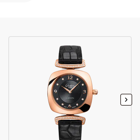
Registra il tuo Glashütte Original
Assistenza
Garanzia, Revisione e Restauro
Contatti
Mettetevi in contatto con noi
Italiano
English
Deutsch
Français
Chiudi il menu