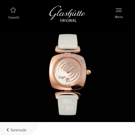
Menu
Favoriti
Ricerca orologi
Nuovi prodotti
Collezione
Scoprire la collezione
Il marchio Glashütte Original
Per saperne di più sulla Manifattura
Concessionari
Boutique e Concessionari
Serenade
MyAccount